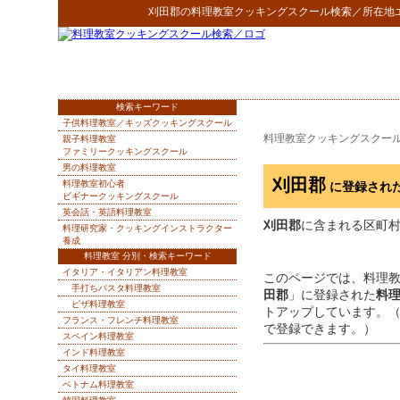
刈田郡
の
料理教室クッキングスクール検索
／所在地
検索キーワード
子供料理教室／キッズクッキングスクール
料理教室クッキングスクー
親子料理教室
ファミリークッキングスクール
男の料理教室
刈田郡
料理教室初心者
に登録され
ビギナークッキングスクール
英会話・英語料理教室
刈田郡
に含まれる区町村
料理研究家・クッキングインストラクター
養成
料理教室 分別・検索キーワード
イタリア・イタリアン料理教室
このページでは、料理
手打ちパスタ料理教室
田郡
」に登録された
料
ピザ料理教室
トアップしています。
フランス・フレンチ料理教室
で登録できます。）
スペイン料理教室
インド料理教室
タイ料理教室
ベトナム料理教室