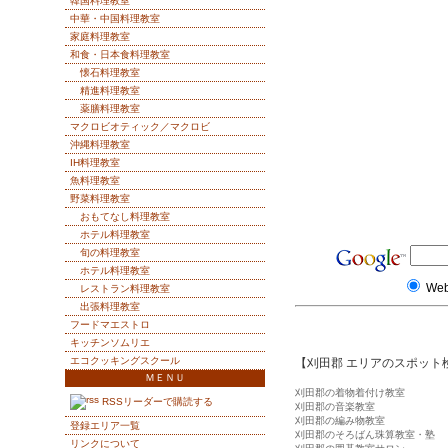
韓国料理教室
中華・中国料理教室
家庭料理教室
和食・日本食料理教室
懐石料理教室
精進料理教室
薬膳料理教室
マクロビオティック／マクロビ
沖縄料理教室
IH料理教室
魚料理教室
野菜料理教室
おもてなし料理教室
ホテル料理教室
旬の料理教室
ホテル料理教室
We
レストラン料理教室
出張料理教室
フードマエストロ
キッチンソムリエ
エコクッキングスクール
【刈田郡 エリアのスポット
ＭＥＮＵ
刈田郡の着物着付け教室
RSSリーダーで購読する
刈田郡の音楽教室
刈田郡の編み物教室
登録エリア一覧
刈田郡のそろばん珠算教室・塾
リンクについて