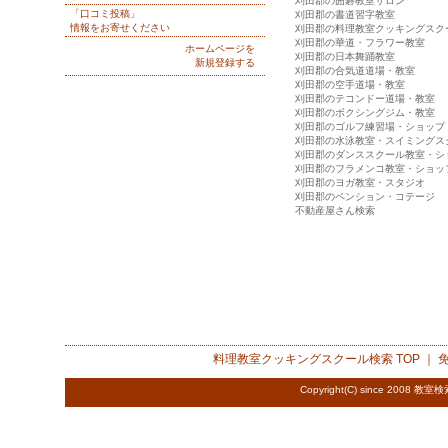
刈田郡の囲碁教室サロン
「口コミ投稿」
刈田郡の書道習字教室
情報をお寄せください
刈田郡の料理教室クッキングスク
刈田郡の華道・フラワー教室
ホームページを
刈田郡の日本舞踊教室
新規登録する
刈田郡の合気道道場・教室
刈田郡の空手道場・教室
刈田郡のテコンドー道場・教室
刈田郡のボクシングジム・教室
刈田郡のゴルフ練習場・ショップ
刈田郡の水泳教室・スイミングス
刈田郡のダンススクール教室・シ
刈田郡のフラメンコ教室・ショッ
刈田郡のヨガ教室・スタジオ
刈田郡のペンション・コテージ
不動産屋さん検索
料理教室クッキングスクール検索
TOP ｜
Copyright(C) since 2008
教室検