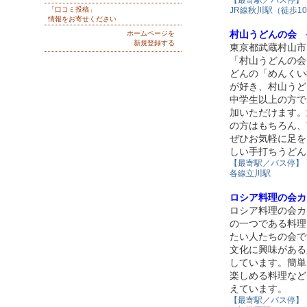
「口コミ投稿」
JR線秋川駅（徒歩1
情報をお寄せください
村山うどんの会 
ホームページを
新規登録する
東京都武蔵村山市
「村山うどんの会
どんの「めんくい
が好き、村山うど
中学生以上の方で
加いただけます。
の方はもちろん、
ぜひお気軽に足を
しい手打ちうどん
【最寄駅／バス停】
各線立川駅
ロシア料理の会カ
ロシア料理の会カ
の一つである料理
たい人たちの会で
文化に興味がある
しています。簡単
楽しめる料理など
えています。
【最寄駅／バス停】