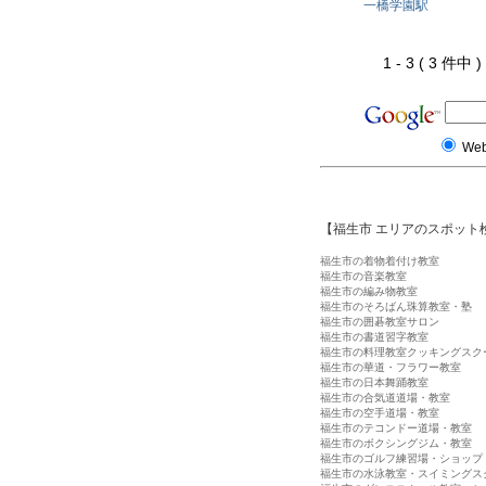
一橋学園駅
1 - 3 ( 3 件中
We
【福生市 エリアのスポット
福生市の着物着付け教室
福生市の音楽教室
福生市の編み物教室
福生市のそろばん珠算教室・塾
福生市の囲碁教室サロン
福生市の書道習字教室
福生市の料理教室クッキングスク
福生市の華道・フラワー教室
福生市の日本舞踊教室
福生市の合気道道場・教室
福生市の空手道場・教室
福生市のテコンドー道場・教室
福生市のボクシングジム・教室
福生市のゴルフ練習場・ショップ
福生市の水泳教室・スイミングス