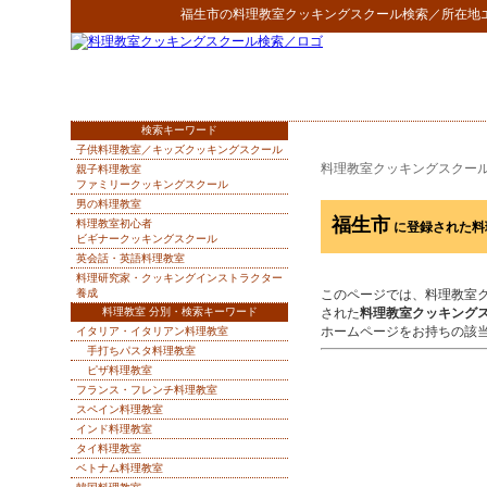
福生市
の
料理教室クッキングスクール検索
／所在地
検索キーワード
子供料理教室／キッズクッキングスクール
料理教室クッキングスクー
親子料理教室
ファミリークッキングスクール
男の料理教室
福生市
料理教室初心者
に登録された料
ビギナークッキングスクール
英会話・英語料理教室
料理研究家・クッキングインストラクター
養成
このページでは、料理教室
料理教室 分別・検索キーワード
された
料理教室クッキング
ホームページをお持ちの該
イタリア・イタリアン料理教室
手打ちパスタ料理教室
ピザ料理教室
フランス・フレンチ料理教室
スペイン料理教室
インド料理教室
タイ料理教室
ベトナム料理教室