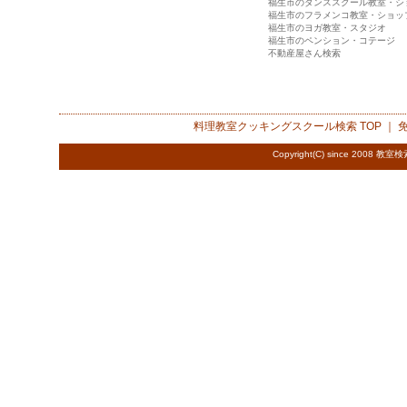
福生市のダンススクール教室・シ
福生市のフラメンコ教室・ショッ
福生市のヨガ教室・スタジオ
福生市のペンション・コテージ
不動産屋さん検索
料理教室クッキングスクール検索
TOP ｜
Copyright(C) since 2008
教室検