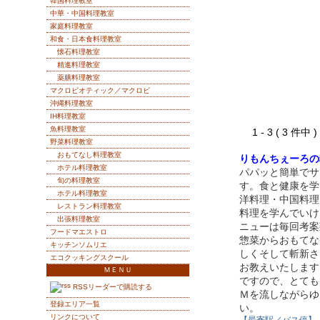
韓国料理教室
中華・中国料理教室
家庭料理教室
和食・日本食料理教室
懐石料理教室
精進料理教室
薬膳料理教室
マクロビオティック／マクロビ
沖縄料理教室
IH料理教室
魚料理教室
1 - 3 ( 3 件中
野菜料理教室
おもてなし料理教室
りもんちぇーろの
ホテル料理教室
パパッと簡単でサ
旬の料理教室
す。食と健康を学
ホテル料理教室
洋料理・中国料理
レストラン料理教室
料理を学んでいけ
出張料理教室
ニューは毎回考案
フードマエストロ
惣菜からおもてな
キッチンソムリエ
しくそして斬新さ
エコクッキングスクール
お教えいたします
ＭＥＮＵ
ですので、とても
RSSリーダーで購読する
Ｍを流しながらゆ
登録エリア一覧
い。
リンクについて
【最寄駅／バス停】