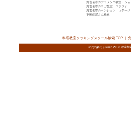
海老名市のフラメンコ教室・ショ
海老名市のヨガ教室・スタジオ
海老名市のペンション・コテージ
不動産屋さん検索
料理教室クッキングスクール検索
TOP ｜
Copyright(C) since 2008
教室検