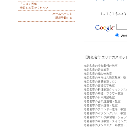
「口コミ投稿」
情報をお寄せください
1 - 1 ( 1 件中
ホームページを
新規登録する
We
【海老名市 エリアのスポッ
海老名市の着物着付け教室
海老名市の音楽教室
海老名市の編み物教室
海老名市のそろばん珠算教室・塾
海老名市の囲碁教室サロン
海老名市の書道習字教室
海老名市の料理教室クッキングス
海老名市の華道・フラワー教室
海老名市の日本舞踊教室
海老名市の合気道道場・教室
海老名市の空手道場・教室
海老名市のテコンドー道場・教室
海老名市のボクシングジム・教室
海老名市のゴルフ練習場・ショッ
海老名市の水泳教室・スイミング
海老名市のダンススクール教室・