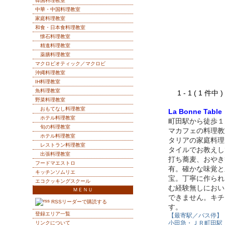
韓国料理教室
中華・中国料理教室
家庭料理教室
和食・日本食料理教室
懐石料理教室
精進料理教室
薬膳料理教室
マクロビオティック／マクロビ
沖縄料理教室
IH料理教室
魚料理教室
1 - 1 ( 1 件中
野菜料理教室
おもてなし料理教室
La Bonne Table
ホテル料理教室
町田駅から徒歩１
旬の料理教室
マカフェの料理教
ホテル料理教室
タリアの家庭料理
レストラン料理教室
タイルでお教えし
出張料理教室
打ち蕎麦、おやき
フードマエストロ
有。確かな味覚と
キッチンソムリエ
宝。丁寧に作られ
エコクッキングスクール
む経験無しにおい
ＭＥＮＵ
できません。キチ
RSSリーダーで購読する
す。
登録エリア一覧
【最寄駅／バス停】
小田急・ＪＲ町田駅
リンクについて