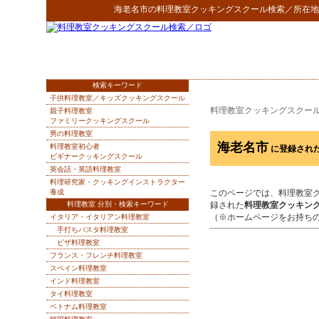
海老名市
の
料理教室クッキングスクール検索
／所在地
検索キーワード
子供料理教室／キッズクッキングスクール
料理教室クッキングスクー
親子料理教室
ファミリークッキングスクール
男の料理教室
海老名市
料理教室初心者
に登録され
ビギナークッキングスクール
英会話・英語料理教室
料理研究家・クッキングインストラクター
養成
このページでは、料理教室
料理教室 分別・検索キーワード
録された
料理教室クッキン
（※ホームページをお持ち
イタリア・イタリアン料理教室
手打ちパスタ料理教室
ピザ料理教室
フランス・フレンチ料理教室
スペイン料理教室
インド料理教室
タイ料理教室
ベトナム料理教室