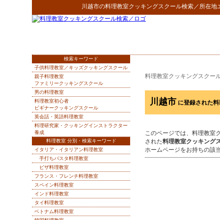
川越市
の
料理教室クッキングスクール検索
／所在地
検索キーワード
子供料理教室／キッズクッキングスクール
料理教室クッキングスクー
親子料理教室
ファミリークッキングスクール
男の料理教室
川越市
料理教室初心者
に登録された料
ビギナークッキングスクール
英会話・英語料理教室
料理研究家・クッキングインストラクター
養成
このページでは、料理教室
料理教室 分別・検索キーワード
された
料理教室クッキング
ホームページをお持ちの該
イタリア・イタリアン料理教室
手打ちパスタ料理教室
ピザ料理教室
フランス・フレンチ料理教室
スペイン料理教室
インド料理教室
タイ料理教室
ベトナム料理教室