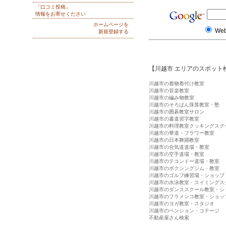
「口コミ投稿」
情報をお寄せください
ホームページを
We
新規登録する
【川越市 エリアのスポット
川越市の着物着付け教室
川越市の音楽教室
川越市の編み物教室
川越市のそろばん珠算教室・塾
川越市の囲碁教室サロン
川越市の書道習字教室
川越市の料理教室クッキングスク
川越市の華道・フラワー教室
川越市の日本舞踊教室
川越市の合気道道場・教室
川越市の空手道場・教室
川越市のテコンドー道場・教室
川越市のボクシングジム・教室
川越市のゴルフ練習場・ショップ
川越市の水泳教室・スイミングス
川越市のダンススクール教室・シ
川越市のフラメンコ教室・ショッ
川越市のヨガ教室・スタジオ
川越市のペンション・コテージ
不動産屋さん検索