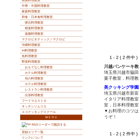
韓国料理教室
中華・中国料理教室
家庭料理教室
和食・日本食料理教室
懐石料理教室
精進料理教室
薬膳料理教室
マクロビオティック／マクロビ
沖縄料理教室
IH料理教室
魚料理教室
1 - 2 ( 2 件中
野菜料理教室
川越パンケーキ教
おもてなし料理教室
埼玉県川越市脇田
ホテル料理教室
菓子教室，料理教
旬の料理教室
ホテル料理教室
美クッキング学園
レストラン料理教室
埼玉県川越市新富
出張料理教室
イタリア料理教室
フードマエストロ
室，日本料理教室
キッチンソムリエ
▼お料理のコツは
エコクッキングスクール
うぞ！
ＭＥＮＵ
RSSリーダーで購読する
登録エリア一覧
1 - 2 ( 2 件中
リンクについて