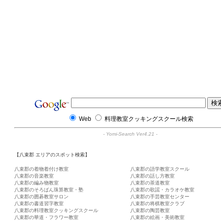
Web
料理教室クッキングスクール検索
-
Yomi-Search Ver4.21
-
【八束郡 エリアのスポット検索】
八束郡の着物着付け教室
八束郡の語学教室スクール
八束郡の音楽教室
八束郡の話し方教室
八束郡の編み物教室
八束郡の茶道教室
八束郡のそろばん珠算教室・塾
八束郡の歌謡・カラオケ教室
八束郡の囲碁教室サロン
八束郡の手芸教室センター
八束郡の書道習字教室
八束郡の将棋教室クラブ
八束郡の料理教室クッキングスクール
八束郡の陶芸教室
八束郡の華道・フラワー教室
八束郡の絵画・美術教室