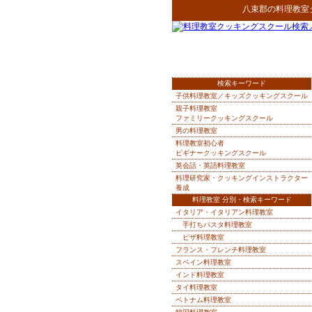
八束郡
の
料理教室
検索キーワード
子供料理教室／キッズクッキングスクール
親子料理教室
ファミリークッキングスクール
男の料理教室
料理教室初心者
ビギナークッキングスクール
英会話・英語料理教室
料理研究家・クッキングインストラクター
養成
料理教室 分別・検索キーワード
イタリア・イタリアン料理教室
手打ちパスタ料理教室
ピザ料理教室
フランス・フレンチ料理教室
スペイン料理教室
インド料理教室
タイ料理教室
ベトナム料理教室