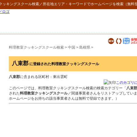
クッキングスクール検索
／所在地エリア・キーワードでホームページを検索（無料
料理教室クッキングスクール検索
>
中国
>
島根県
>
八束郡
に登録された料理教室クッキングスクール
八束郡
に含まれる区町村：東出雲町
このカゴリ
このページでは、料理教室クッキングスクール検索の検索カテゴリー「
八束
された
料理教室クッキングスクール
／関連事業者さんをリストアップしてい
ホームページをお持ちの該当事業者さんは無料で登録できます。）