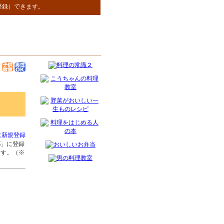
登録）できます。
に新規登録
郡
」に登録
ます。（※