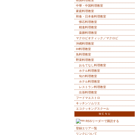
韓国料理教室
中華・中国料理教室
家庭料理教室
和食・日本食料理教室
懐石料理教室
精進料理教室
薬膳料理教室
マクロビオティック／マクロビ
沖縄料理教室
IH料理教室
魚料理教室
野菜料理教室
おもてなし料理教室
ホテル料理教室
旬の料理教室
ホテル料理教室
レストラン料理教室
出張料理教室
フードマエストロ
キッチンソムリエ
エコクッキングスクール
ＭＥＮＵ
RSSリーダーで購読する
登録エリア一覧
リンクについて